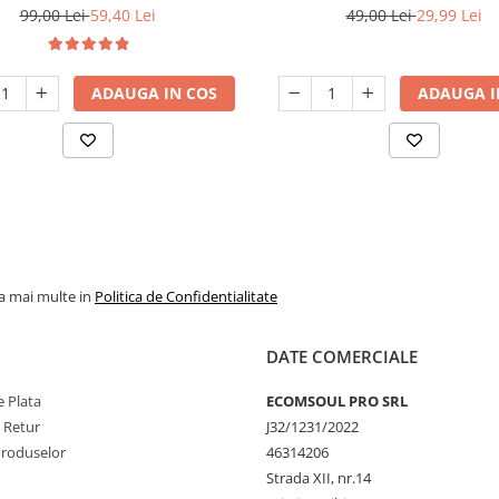
l, ideal pentru cainele sau pisica
pentru pisici, ideal pentru co
99,00 Lei
59,40 Lei
49,00 Lei
29,99 Lei
guranta si confort in calatorie,
deseurilor, 30buc/rola, latim
32cm x 27cm x 19cm, Bej
lungime 30cm, capacitate 10l, 
negru, Fish
ADAUGA IN COS
ADAUGA I
la mai multe in
Politica de Confidentialitate
DATE COMERCIALE
 Plata
ECOMSOUL PRO SRL
e Retur
J32/1231/2022
Produselor
46314206
Strada XII, nr.14