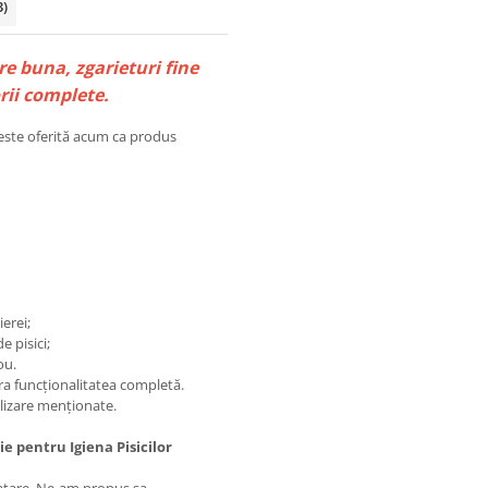
3)
re buna, zgarieturi fine
orii complete.
i este oferită acum ca produs
erei;
e pisici;
ou.
ura funcționalitatea completă.
ilizare menționate.
ie pentru Igiena Pisicilor