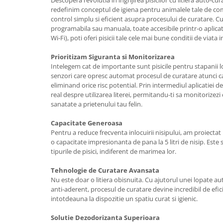
Descopera revolutia in ingrijirea pisicilor cu litiera auto-c
redefinim conceptul de igiena pentru animalele tale de co
control simplu si eficient asupra procesului de curatare. C
programabila sau manuala, toate accesibile printr-o aplica
Wi-Fi), poti oferi pisicii tale cele mai bune conditii de viata
Prioritizam Siguranta si Monitorizarea
Intelegem cat de importante sunt pisicile pentru stapanii lo
senzori care opresc automat procesul de curatare atunci ca
eliminand orice risc potential. Prin intermediul aplicatiei de
real despre utilizarea literei, permitandu-ti sa monitorizezi 
sanatate a prietenului tau felin.
Capacitate Generoasa
Pentru a reduce frecventa inlocuirii nisipului, am proiectat l
o capacitate impresionanta de pana la 5 litri de nisip. Este 
tipurile de pisici, indiferent de marimea lor.
Tehnologie de Curatare Avansata
Nu este doar o litiera obisnuita. Cu ajutorul unei lopate au
anti-aderent, procesul de curatare devine incredibil de efici
intotdeauna la dispozitie un spatiu curat si igienic.
Solutie Dezodorizanta Superioara