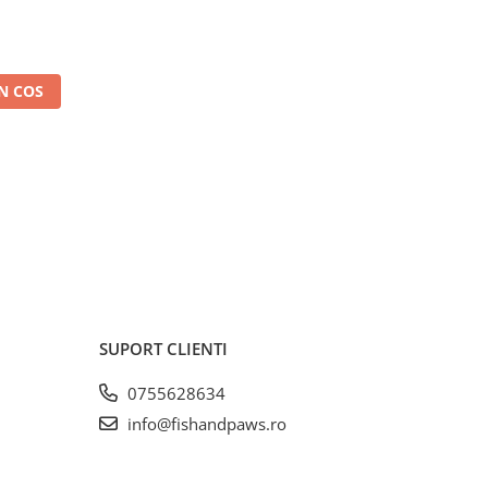
lectarea
e 50cm,
plastic,
N COS
SUPORT CLIENTI
0755628634
info@fishandpaws.ro