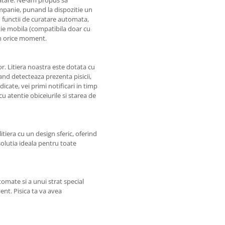
uratare. Ne-am propus sa
mpanie, punand la dispozitie un
u functii de curatare automata,
tie mobila (compatibila doar cu
 in orice moment.
r. Litiera noastra este dotata cu
nd detecteaza prezenta pisicii,
dicate, vei primi notificari in timp
cu atentie obiceiurile si starea de
itiera cu un design sferic, oferind
solutia ideala pentru toate
tomate si a unui strat special
ent. Pisica ta va avea