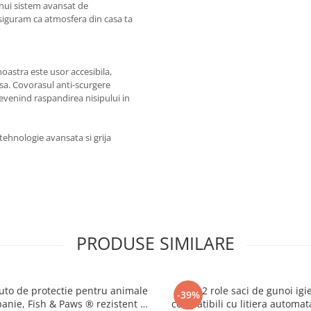
nui sistem avansat de
asiguram ca atmosfera din casa ta
 noastra este usor accesibila,
usa. Covorasul anti-scurgere
prevenind raspandirea nisipului in
tehnologie avansata si grija
PRODUSE SIMILARE
uto de protectie pentru animale
Set 2 role saci de gunoi igie
-39%
nie, Fish & Paws ® rezistent si
compatibili cu litiera automa