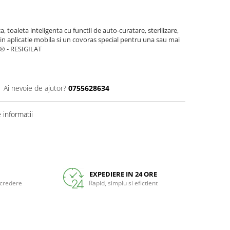
 toaleta inteligenta cu functii de auto-curatare, sterilizare,
in aplicatie mobila si un covoras special pentru una sau mai
s ® - RESIGILAT
Ai nevoie de ajutor?
0755628634
informatii
EXPEDIERE IN 24 ORE
ncredere
Rapid, simplu si efictient