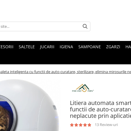
ESORII
SALTELE
JUCARII
IGIENA
SAMPOANE
ZGARZI
HA
aleta inteligenta cu functii de auto-curatare, sterilizare, elimina mirosurile
Litiera automata smart 
functii de auto-curatare
neplacute prin aplicat
13 Review-uri