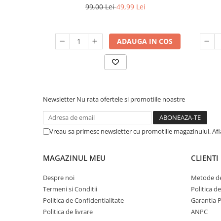
pentru pisici, ideal pentru colectarea
ajustabi
99,00 Lei
49,99 Lei
deseurilor, 30buc/rola, latime 50cm,
ta, si
lungime 30cm, capacitate 10l, plastic,
negru, Fish
ADAUGA IN COS
Newsletter
Nu rata ofertele si promotiile noastre
Vreau sa primesc newsletter cu promotiile magazinului. Af
MAGAZINUL MEU
CLIENTI
Despre noi
Metode de
Termeni si Conditii
Politica d
Politica de Confidentialitate
Garantia 
Politica de livrare
ANPC