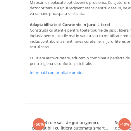
Mirosurile neplacute pot deveni o problema. Cu ajutorul u
dezodorizare si a unui recipient etans pentru deseuri, ne 
va ramane proaspata si placuta.
Adaptabilitate si Curatenie in Jurul Literei
Construita cu atentie pentru toate tipurile de pisici, litiera
inclusiv pentru pisicile mai in varsta sau cu mobilitate red
inclus contribuie la mentinerea curateniei in jurul literei, 
restul casei.
Cu litiera auto-curatare, aducem o combinatie perfecta de 
pentru igiena si confortul pisicii tale.
Informatii conformitate produs
Set 4 role saci de gunoi igienici,
Scaun a
-50%
-40%
compatibili cu litiera automata smart
de compa