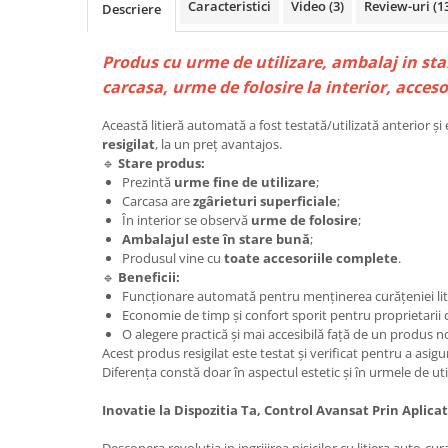
Caracteristici
Video
(3)
Review-uri
(1
Descriere
Produs cu urme de utilizare, ambalaj in sta
carcasa, urme de folosire la interior, acces
Această litieră automată a fost testată/utilizată anterior ș
resigilat
, la un preț avantajos.
🔹
Stare produs:
Prezintă
urme fine de utilizare
;
Carcasa are
zgârieturi superficiale
;
În interior se observă
urme de folosire
;
Ambalajul este în stare bună
;
Produsul vine cu
toate accesoriile complete
.
🔹
Beneficii:
Funcționare automată pentru menținerea curățeniei liti
Economie de timp și confort sporit pentru proprietarii d
O alegere practică și mai accesibilă față de un produs n
Acest produs resigilat este testat și verificat pentru a asig
Diferența constă doar în aspectul estetic și în urmele de ut
Inovatie la Dispozitia Ta, Control Avansat Prin Aplicat