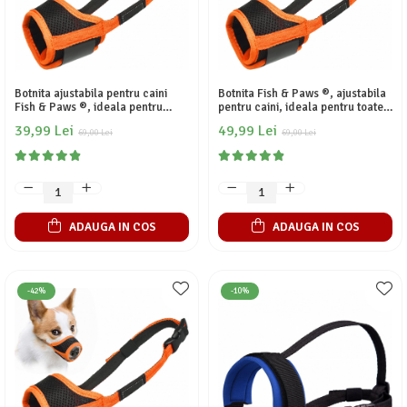
Botnita ajustabila pentru caini
Botnita Fish & Paws ®, ajustabila
Fish & Paws ®, ideala pentru
pentru caini, ideala pentru toate
toate taliile, din nailon, asigura
taliile, din nailon, asigura
39,99 Lei
49,99 Lei
respiratia libera si in siguranta a
69,00 Lei
respiratia libera si in siguranta a
69,00 Lei
animalului tau, previne
animalului tau, previne
muscaturile si latratul, Marimea
muscaturile si latratul, Marimea
S, Negru c
L, Negru c
ADAUGA IN COS
ADAUGA IN COS
-42%
-10%