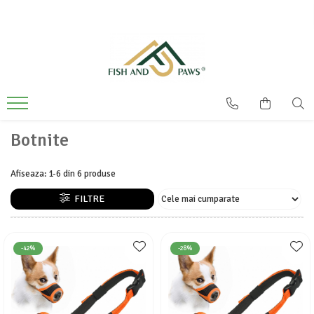
Botnite
Afiseaza:
1-
6
din
6
produse
FILTRE
-42%
-28%