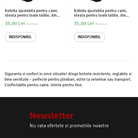
Botnita ajustabila pentru caini,
Botnita ajustabila pentru caini,
ideala pentru toate taliile, din
ideala pentru toate taliile, din
nailon, asigura respiratia libera si
nailon, asigura respiratia libera si
35,00 Lei
35,00 Lei
in siguranta a animalului tau,
39,00 Lei
in siguranta a animalului tau,
39,00 Lei
previne muscaturile si latratul,
previne muscaturile si latratul,
Marimea M, Negru si Albastru
Marimea L, Negru si Albastru
INDISPONIBIL
INDISPONIBIL
Siguranta si confort in orice situatie! Alege botnite rezistente, reglabile si
bine ventilate – perfecte pentru plimbari, vizite la veterinar sau transport.
Confortabile pentru caine, liniste pentru tine.
Newsletter
Nu rata ofertele si promotiile noastre