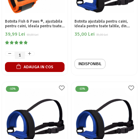
Botnita Fish & Paws ®, ajustabila
Botnita ajustabila pentru caini,
pentru caini, ideala pentru toate
ideala pentru toate taliile, din
taliile, din nailon, asigura
nailon, asigura respiratia libera si
39,99 Lei
35,00 Lei
respiratia libera si in siguranta a
69,00 Lei
in siguranta a animalului tau,
39,00 Lei
animalului tau, previne
previne muscaturile si latratul,
muscaturile si latratul, Marimea
Marimea S, Negru si Albastru
M, Negru c
INDISPONIBIL
ADAUGA IN COS
-10%
-10%