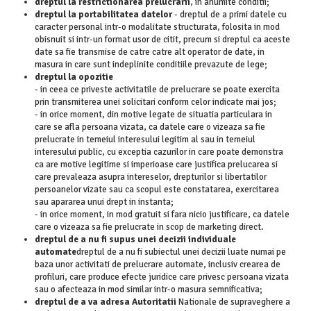
dreptul la restrictionarea prelucrarii
, in anumite conditii;
dreptul la portabilitatea datelor
- dreptul de a primi datele cu
caracter personal intr-o modalitate structurata, folosita in mod
obisnuit si intr-un format usor de citit, precum si dreptul ca aceste
date sa fie transmise de catre catre alt operator de date, in
masura in care sunt indeplinite conditiile prevazute de lege;
dreptul la opozitie
- in ceea ce priveste activitatile de prelucrare se poate exercita
prin transmiterea unei solicitari conform celor indicate mai jos;
- in orice moment, din motive legate de situatia particulara in
care se afla persoana vizata, ca datele care o vizeaza sa fie
prelucrate in temeiul interesului legitim al sau in temeiul
interesului public, cu exceptia cazurilor in care poate demonstra
ca are motive legitime si imperioase care justifica prelucarea si
care prevaleaza asupra intereselor, drepturilor si libertatilor
persoanelor vizate sau ca scopul este constatarea, exercitarea
sau apararea unui drept in instanta;
- in orice moment, in mod gratuit si fara nicio justificare, ca datele
care o vizeaza sa fie prelucrate in scop de marketing direct.
dreptul de a nu fi supus unei decizii individuale
automate
dreptul de a nu fi subiectul unei decizii luate numai pe
baza unor activitati de prelucrare automate, inclusiv crearea de
profiluri, care produce efecte juridice care privesc persoana vizata
sau o afecteaza in mod similar intr-o masura semnificativa;
dreptul de a va adresa Autoritatii
Nationale de supraveghere a