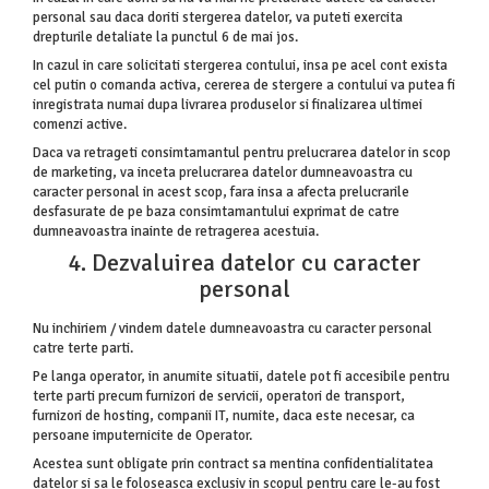
personal sau daca doriti stergerea datelor, va puteti exercita
drepturile detaliate la punctul 6 de mai jos.
In cazul in care solicitati stergerea contului, insa pe acel cont exista
cel putin o comanda activa, cererea de stergere a contului va putea fi
inregistrata numai dupa livrarea produselor si finalizarea ultimei
comenzi active.
Daca va retrageti consimtamantul pentru prelucrarea datelor in scop
de marketing, va inceta prelucrarea datelor dumneavoastra cu
caracter personal in acest scop, fara insa a afecta prelucrarile
desfasurate de pe baza consimtamantului exprimat de catre
dumneavoastra inainte de retragerea acestuia.
4. Dezvaluirea datelor cu caracter
personal
Nu inchiriem / vindem datele dumneavoastra cu caracter personal
catre terte parti.
Pe langa operator, in anumite situatii, datele pot fi accesibile pentru
terte parti precum furnizori de servicii, operatori de transport,
furnizori de hosting, companii IT, numite, daca este necesar, ca
persoane imputernicite de Operator.
Acestea sunt obligate prin contract sa mentina confidentialitatea
datelor si sa le foloseasca exclusiv in scopul pentru care le-au fost