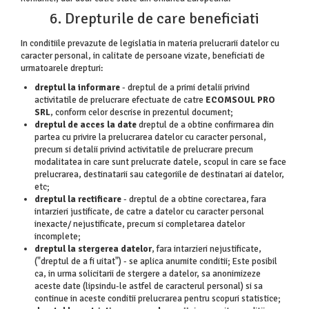
6. Drepturile de care beneficiati
In conditiile prevazute de legislatia in materia prelucrarii datelor cu
caracter personal, in calitate de persoane vizate, beneficiati de
urmatoarele drepturi:
dreptul la informare
- dreptul de a primi detalii privind
activitatile de prelucrare efectuate de catre
ECOMSOUL PRO
SRL
, conform celor descrise in prezentul document;
dreptul de acces la date
dreptul de a obtine confirmarea din
partea cu privire la prelucrarea datelor cu caracter personal,
precum si detalii privind activitatile de prelucrare precum
modalitatea in care sunt prelucrate datele, scopul in care se face
prelucrarea, destinatarii sau categoriile de destinatari ai datelor,
etc;
dreptul la rectificare
- dreptul de a obtine corectarea, fara
intarzieri justificate, de catre a datelor cu caracter personal
inexacte/ nejustificate, precum si completarea datelor
incomplete;
dreptul la stergerea datelor
, fara intarzieri nejustificate,
("dreptul de a fi uitat") - se aplica anumite conditii; Este posibil
ca, in urma solicitarii de stergere a datelor, sa anonimizeze
aceste date (lipsindu-le astfel de caracterul personal) si sa
continue in aceste conditii prelucrarea pentru scopuri statistice;