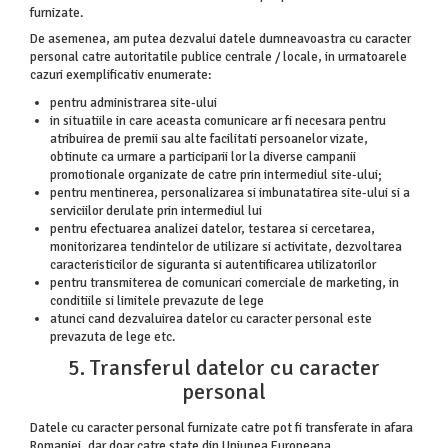
furnizate.
De asemenea, am putea dezvalui datele dumneavoastra cu caracter
personal catre autoritatile publice centrale / locale, in urmatoarele
cazuri exemplificativ enumerate:
pentru administrarea site-ului
in situatiile in care aceasta comunicare ar fi necesara pentru
atribuirea de premii sau alte facilitati persoanelor vizate,
obtinute ca urmare a participarii lor la diverse campanii
promotionale organizate de catre prin intermediul site-ului;
pentru mentinerea, personalizarea si imbunatatirea site-ului si a
serviciilor derulate prin intermediul lui
pentru efectuarea analizei datelor, testarea si cercetarea,
monitorizarea tendintelor de utilizare si activitate, dezvoltarea
caracteristicilor de siguranta si autentificarea utilizatorilor
pentru transmiterea de comunicari comerciale de marketing, in
conditiile si limitele prevazute de lege
atunci cand dezvaluirea datelor cu caracter personal este
prevazuta de lege etc.
5. Transferul datelor cu caracter
personal
Datele cu caracter personal furnizate catre pot fi transferate in afara
Romaniei, dar doar catre state din Uniunea Europeana.