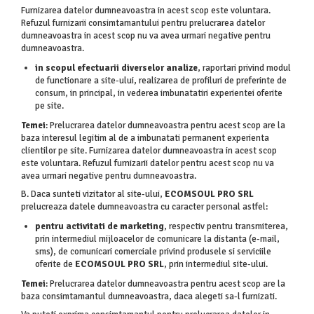
Furnizarea datelor dumneavoastra in acest scop este voluntara.
Refuzul furnizarii consimtamantului pentru prelucrarea datelor
dumneavoastra in acest scop nu va avea urmari negative pentru
dumneavoastra.
in scopul efectuarii diverselor analize
, raportari privind modul
de functionare a site-ului, realizarea de profiluri de preferinte de
consum, in principal, in vederea imbunatatiri experientei oferite
pe site.
Temei
: Prelucrarea datelor dumneavoastra pentru acest scop are la
baza interesul legitim al de a imbunatati permanent experienta
clientilor pe site. Furnizarea datelor dumneavoastra in acest scop
este voluntara. Refuzul furnizarii datelor pentru acest scop nu va
avea urmari negative pentru dumneavoastra.
B. Daca sunteti vizitator al site-ului,
ECOMSOUL PRO SRL
prelucreaza datele dumneavoastra cu caracter personal astfel:
pentru activitati de marketing
, respectiv pentru transmiterea,
prin intermediul mijloacelor de comunicare la distanta (e-mail,
sms), de comunicari comerciale privind produsele si serviciile
oferite de
ECOMSOUL PRO SRL
, prin intermediul site-ului.
Temei
: Prelucrarea datelor dumneavoastra pentru acest scop are la
baza consimtamantul dumneavoastra, daca alegeti sa-l furnizati.