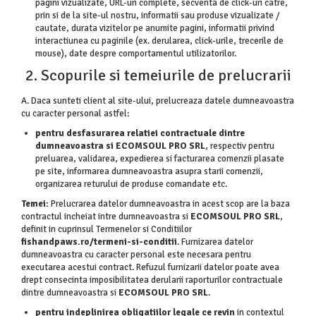
pagini vizualizate, URL-uri complete, secventa de click-uri catre,
prin si de la site-ul nostru, informatii sau produse vizualizate /
cautate, durata vizitelor pe anumite pagini, informatii privind
interactiunea cu paginile (ex. derularea, click-urile, trecerile de
mouse), date despre comportamentul utilizatorilor.
2. Scopurile si temeiurile de prelucrarii
A. Daca sunteti client al site-ului, prelucreaza datele dumneavoastra
cu caracter personal astfel:
pentru desfasurarea relatiei contractuale dintre
dumneavoastra si ECOMSOUL PRO SRL
, respectiv pentru
preluarea, validarea, expedierea si facturarea comenzii plasate
pe site, informarea dumneavoastra asupra starii comenzii,
organizarea returului de produse comandate etc.
Temei:
Prelucrarea datelor dumneavoastra in acest scop are la baza
contractul incheiat intre dumneavoastra si
ECOMSOUL PRO SRL
,
definit in cuprinsul Termenelor si Conditiilor
fishandpaws.ro/termeni-si-conditii
. Furnizarea datelor
dumneavoastra cu caracter personal este necesara pentru
executarea acestui contract. Refuzul furnizarii datelor poate avea
drept consecinta imposibilitatea derularii raporturilor contractuale
dintre dumneavoastra si
ECOMSOUL PRO SRL
.
pentru indeplinirea obligatiilor legale ce revin
in contextul