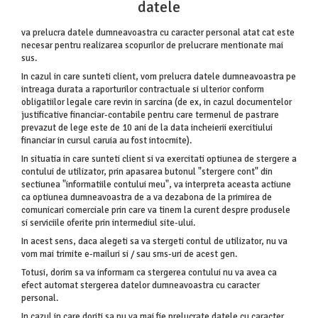
datele
va prelucra datele dumneavoastra cu caracter personal atat cat este
necesar pentru realizarea scopurilor de prelucrare mentionate mai
sus.
In cazul in care sunteti client, vom prelucra datele dumneavoastra pe
intreaga durata a raporturilor contractuale si ulterior conform
obligatiilor legale care revin in sarcina (de ex, in cazul documentelor
justificative financiar-contabile pentru care termenul de pastrare
prevazut de lege este de 10 ani de la data incheierii exercitiului
financiar in cursul caruia au fost intocmite).
In situatia in care sunteti client si va exercitati optiunea de stergere a
contului de utilizator, prin apasarea butonul "stergere cont" din
sectiunea "informatiile contului meu", va interpreta aceasta actiune
ca optiunea dumneavoastra de a va dezabona de la primirea de
comunicari comerciale prin care va tinem la curent despre produsele
si serviciile oferite prin intermediul site-ului.
In acest sens, daca alegeti sa va stergeti contul de utilizator, nu va
vom mai trimite e-mailuri si / sau sms-uri de acest gen.
Totusi, dorim sa va informam ca stergerea contului nu va avea ca
efect automat stergerea datelor dumneavoastra cu caracter
personal.
In cazul in care doriti sa nu va mai fie prelucrate datele cu caracter