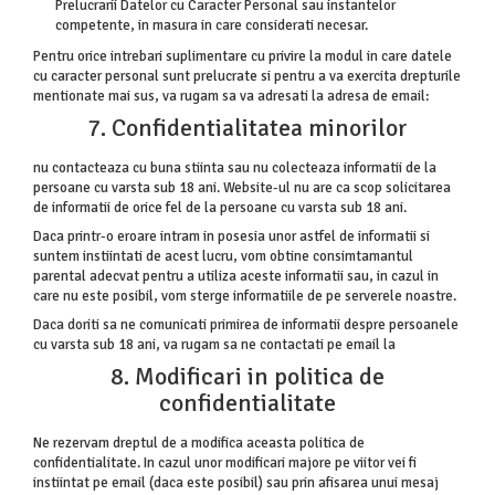
Prelucrarii Datelor cu Caracter Personal sau instantelor
competente, in masura in care considerati necesar.
Pentru orice intrebari suplimentare cu privire la modul in care datele
cu caracter personal sunt prelucrate si pentru a va exercita drepturile
mentionate mai sus, va rugam sa va adresati la adresa de email:
7. Confidentialitatea minorilor
nu contacteaza cu buna stiinta sau nu colecteaza informatii de la
persoane cu varsta sub 18 ani. Website-ul nu are ca scop solicitarea
de informatii de orice fel de la persoane cu varsta sub 18 ani.
Daca printr-o eroare intram in posesia unor astfel de informatii si
suntem instiintati de acest lucru, vom obtine consimtamantul
parental adecvat pentru a utiliza aceste informatii sau, in cazul in
care nu este posibil, vom sterge informatiile de pe serverele noastre.
Daca doriti sa ne comunicati primirea de informatii despre persoanele
cu varsta sub 18 ani, va rugam sa ne contactati pe email la
8. Modificari in politica de
confidentialitate
Ne rezervam dreptul de a modifica aceasta politica de
confidentialitate. In cazul unor modificari majore pe viitor vei fi
instiintat pe email (daca este posibil) sau prin afisarea unui mesaj