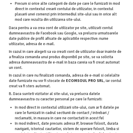
Precum si orice alte categorii de date pe care le furnizati in mod
direct in contextul crearii contului de utilizator, in contextul
plasarii unei comenzi prin intermediul site-ului sau in orice alt
mod care rezulta din utilizarea site-ului.
Daca pentru a va crea cont de utilizator pe site, utilizati contul
dumneavoastra de Facebook sau Google, va prelucra urmatoarele
date publice de profil afisate de aplicatiile respective: nume
utilizator, adresa de e-mail.
In cazul in care alegeti sa va creati cont de utilizator doar inainte de
a finaliza comanda unui produs disponibil pe site, se va solicita
adresa dumneavoastra de e-mail in baza careia va fi creat automat
un cont.
In cazul in care nu finalizati comanda, adresa de e-mail si celelalte
date furnizate nu vor fi stocate de
ECOMSOUL PRO SRL
, iar contul
creat va fi sters automat.
B. Daca sunteti vizitator al site-ului, va prelucra datele
dumneavoastra cu caracter personal pe care le furnizati:
In mod direct in contextul utilizarii site-ului, cum ar fi datele pe
care le furnizati in cadrul sectiunii de contact / intrebari /
reclamatii, in masura in care ne contactati in acest fel
In mod indirect, date precum: adresa IP, browser folosit, durata
navigarii, istoricul cautarilor, sistem de operare folosit, limba si