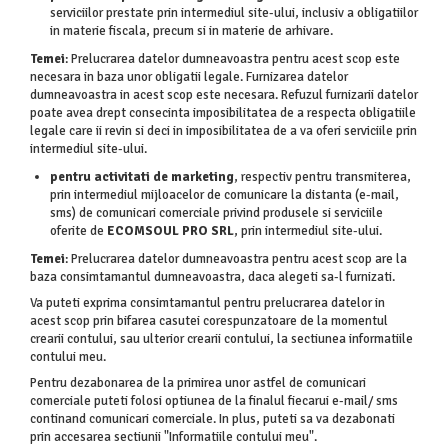
serviciilor prestate prin intermediul site-ului, inclusiv a obligatiilor
in materie fiscala, precum si in materie de arhivare.
Temei
: Prelucrarea datelor dumneavoastra pentru acest scop este
necesara in baza unor obligatii legale. Furnizarea datelor
dumneavoastra in acest scop este necesara. Refuzul furnizarii datelor
poate avea drept consecinta imposibilitatea de a respecta obligatiile
legale care ii revin si deci in imposibilitatea de a va oferi serviciile prin
intermediul site-ului.
pentru activitati de marketing
, respectiv pentru transmiterea,
prin intermediul mijloacelor de comunicare la distanta (e-mail,
sms) de comunicari comerciale privind produsele si serviciile
oferite de
ECOMSOUL PRO SRL
, prin intermediul site-ului.
Temei
: Prelucrarea datelor dumneavoastra pentru acest scop are la
baza consimtamantul dumneavoastra, daca alegeti sa-l furnizati.
Va puteti exprima consimtamantul pentru prelucrarea datelor in
acest scop prin bifarea casutei corespunzatoare de la momentul
crearii contului, sau ulterior crearii contului, la sectiunea informatiile
contului meu.
Pentru dezabonarea de la primirea unor astfel de comunicari
comerciale puteti folosi optiunea de la finalul fiecarui e-mail/ sms
continand comunicari comerciale. In plus, puteti sa va dezabonati
prin accesarea sectiunii "Informatiile contului meu".