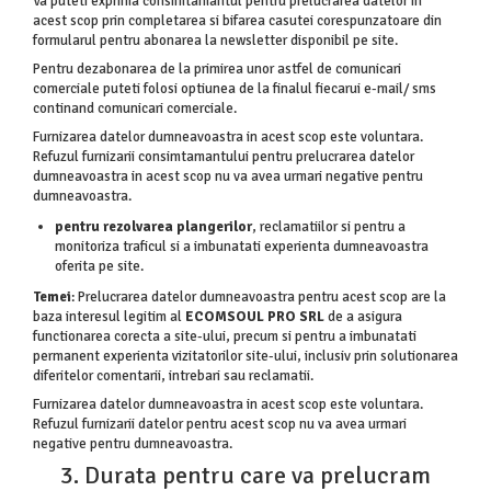
Va puteti exprima consimtamantul pentru prelucrarea datelor in
acest scop prin completarea si bifarea casutei corespunzatoare din
formularul pentru abonarea la newsletter disponibil pe site.
Pentru dezabonarea de la primirea unor astfel de comunicari
comerciale puteti folosi optiunea de la finalul fiecarui e-mail/ sms
continand comunicari comerciale.
Furnizarea datelor dumneavoastra in acest scop este voluntara.
Refuzul furnizarii consimtamantului pentru prelucrarea datelor
dumneavoastra in acest scop nu va avea urmari negative pentru
dumneavoastra.
pentru rezolvarea plangerilor
, reclamatiilor si pentru a
monitoriza traficul si a imbunatati experienta dumneavoastra
oferita pe site.
Temei
: Prelucrarea datelor dumneavoastra pentru acest scop are la
baza interesul legitim al
ECOMSOUL PRO SRL
de a asigura
functionarea corecta a site-ului, precum si pentru a imbunatati
permanent experienta vizitatorilor site-ului, inclusiv prin solutionarea
diferitelor comentarii, intrebari sau reclamatii.
Furnizarea datelor dumneavoastra in acest scop este voluntara.
Refuzul furnizarii datelor pentru acest scop nu va avea urmari
negative pentru dumneavoastra.
3. Durata pentru care va prelucram