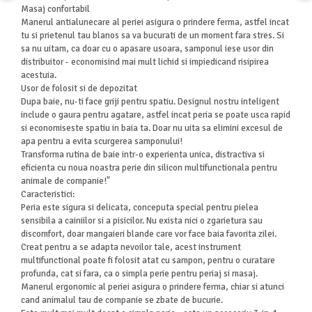
Masaj confortabil
Manerul antialunecare al periei asigura o prindere ferma, astfel incat
tu si prietenul tau blanos sa va bucurati de un moment fara stres. Si
sa nu uitam, ca doar cu o apasare usoara, samponul iese usor din
distribuitor - economisind mai mult lichid si impiedicand risipirea
acestuia.
Usor de folosit si de depozitat
Dupa baie, nu-ti face griji pentru spatiu. Designul nostru inteligent
include o gaura pentru agatare, astfel incat peria se poate usca rapid
si economiseste spatiu in baia ta. Doar nu uita sa elimini excesul de
apa pentru a evita scurgerea samponului!
Transforma rutina de baie intr-o experienta unica, distractiva si
eficienta cu noua noastra perie din silicon multifunctionala pentru
animale de companie!"
Caracteristici:
Peria este sigura si delicata, conceputa special pentru pielea
sensibila a cainiilor si a pisicilor. Nu exista nici o zgarietura sau
discomfort, doar mangaieri blande care vor face baia favorita zilei.
Creat pentru a se adapta nevoilor tale, acest instrument
multifunctional poate fi folosit atat cu sampon, pentru o curatare
profunda, cat si fara, ca o simpla perie pentru periaj si masaj.
Manerul ergonomic al periei asigura o prindere ferma, chiar si atunci
cand animalul tau de companie se zbate de bucurie.