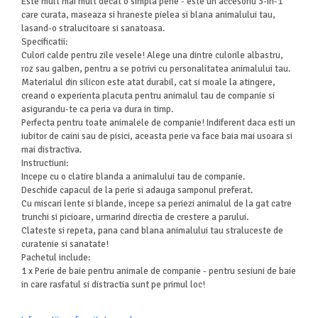
Este mult mai mult decat o simpla perie - este un accesoriu 3-in-1
care curata, maseaza si hraneste pielea si blana animalului tau,
lasand-o stralucitoare si sanatoasa.
Specificatii:
Culori calde pentru zile vesele! Alege una dintre culorile albastru,
roz sau galben, pentru a se potrivi cu personalitatea animalului tau.
Materialul din silicon este atat durabil, cat si moale la atingere,
creand o experienta placuta pentru animalul tau de companie si
asigurandu-te ca peria va dura in timp.
Perfecta pentru toate animalele de companie! Indiferent daca esti un
iubitor de caini sau de pisici, aceasta perie va face baia mai usoara si
mai distractiva.
Instructiuni:
Incepe cu o clatire blanda a animalului tau de companie.
Deschide capacul de la perie si adauga samponul preferat.
Cu miscari lente si blande, incepe sa periezi animalul de la gat catre
trunchi si picioare, urmarind directia de crestere a parului.
Clateste si repeta, pana cand blana animalului tau straluceste de
curatenie si sanatate!
Pachetul include:
1 x Perie de baie pentru animale de companie - pentru sesiuni de baie
in care rasfatul si distractia sunt pe primul loc!