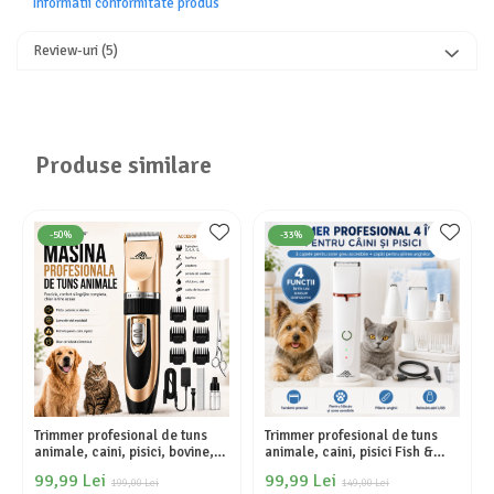
Informatii conformitate produs
Review-uri
(5)
Produse similare
-50%
-33%
Trimmer profesional de tuns
Trimmer profesional de tuns
animale, caini, pisici, bovine,
animale, caini, pisici Fish &
ovine, silentioasa, fara fir, usor
Paws, cu 4 functii, 3 capete
99,99 Lei
99,99 Lei
de folosit pentru incepatori,
199,00 Lei
pentru locurile greu accesibile
149,00 Lei