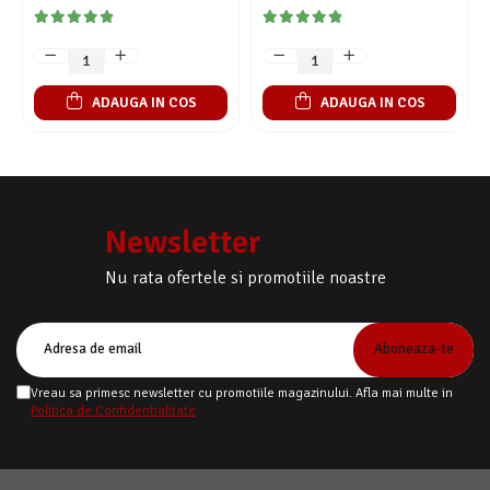
lama de ceramica, 6 capete
si un capat pentru pilirea
plus accesorii, reincarcabila,
unghiilor, 15cm x 3.5cm x 3cm,
Auriu, Fish & Paw
Alb
ADAUGA IN COS
ADAUGA IN COS
Newsletter
Nu rata ofertele si promotiile noastre
Vreau sa primesc newsletter cu promotiile magazinului. Afla mai multe in
Politica de Confidentialitate