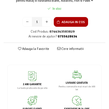
pentru masaj si curatarea blanii, Albastru, Fish & Paws ®
In stoc
ADAUGA IN COS
Cod Produs:
0744343583829
Ai nevoie de ajutor?
0755628634
Adauga la Favorite
Cere informatii
LIVRARE GRATUITA
2 ANI GARANTIE
Pentru comenzile mai mari de 300
La toate produsele de pe site
lei
SUPORT CLIENTI
EXPEDIERE IN 24 ORE