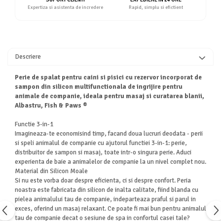
Expertiza si asistenta de incredere
Rapid, simplu si efictient
Descriere
Perie de spalat pentru caini si pisici cu rezervor incorporat de
sampon din silicon multifunctionala de ingrijire pentru
animale de companie, ideala pentru masaj si curatarea blanii,
Albastru, Fish & Paws ®
Functie 3-in-1
Imagineaza-te economisind timp, facand doua lucruri deodata - perii
si speli animalul de companie cu ajutorul functiei 3-in-1: perie,
distribuitor de sampon si masaj, toate intr-o singura perie. Aduci
experienta de baie a animalelor de companie la un nivel complet nou.
Material din Silicon Moale
Si nu este vorba doar despre eficienta, ci si despre confort. Peria
noastra este fabricata din silicon de inalta calitate, fiind blanda cu
pielea animalului tau de companie, indeparteaza praful si parul in
exces, oferind un masaj relaxant. Ce poate fi mai bun pentru animalul
tau de companie decat o sesiune de spa in confortul casei tale?