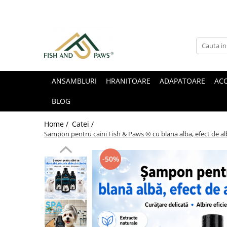
ANSAMBLURI
HRANITOARE
ADAPATOARE
ACC
BLOG
Home /
Catei /
Sampon pentru caini Fish & Paws ® cu blana alba, efect de albir
-50%