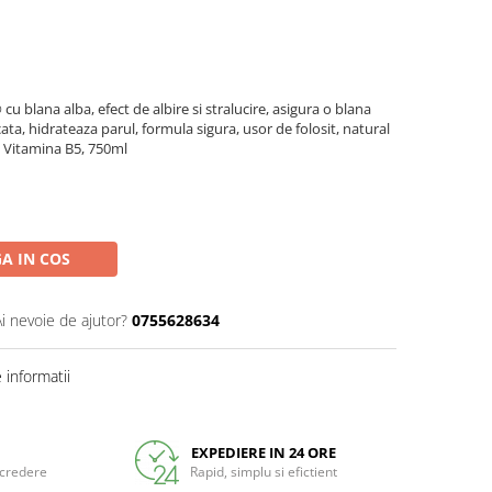
 blana alba, efect de albire si stralucire, asigura o blana
ata, hidrateaza parul, formula sigura, usor de folosit, natural
l, Vitamina B5, 750ml
A IN COS
Ai nevoie de ajutor?
0755628634
informatii
EXPEDIERE IN 24 ORE
ncredere
Rapid, simplu si efictient