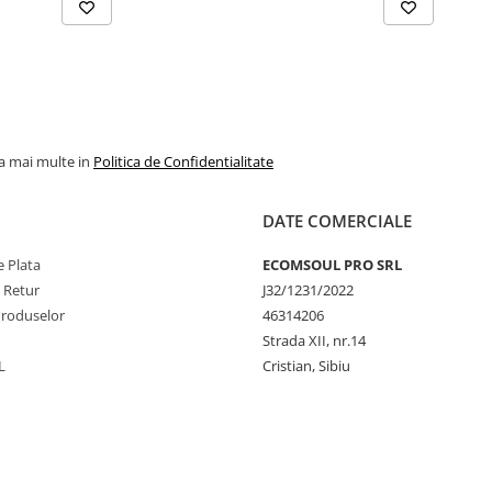
la mai multe in
Politica de Confidentialitate
DATE COMERCIALE
 Plata
ECOMSOUL PRO SRL
e Retur
J32/1231/2022
Produselor
46314206
Strada XII, nr.14
L
Cristian, Sibiu