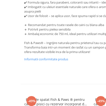
✔️ Formula sigura, fara parabeni, coloranti sau iritanti – id
✔️ Imbogatit cu uleiuri esentiale naturale care ofera o aro
asupra pielii
✔️ Usor de folosit – se aplica usor, face spuma rapid si se cl
🔹 Recomandat pentru toate rasele de caini cu blana alba
🔹 Potrivit pentru pielea sensibila
🔹 Ambalaj economic de 750 ml, ideal pentru utilizari multi
Fish & Paws® – Ingrijire naturala pentru prietenul tau cu p
Transforma baia intr-un moment de rasfat cu un sampon pe
ofera rezultate vizibile inca de la prima utilizare!
Informatii conformitate produs
Perie de spalat Fish & Paws ® pentru
Perie 
-49%
-49%
caini si pisici cu rezervor incorporat de
caini si