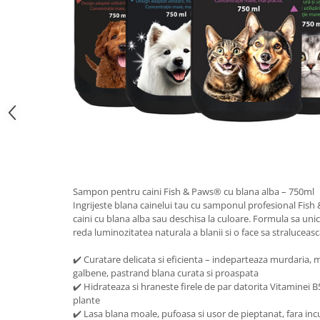
Sampon pentru caini Fish & Paws® cu blana alba – 750ml
Ingrijeste blana cainelui tau cu samponul profesional Fish
caini cu blana alba sau deschisa la culoare. Formula sa unica
reda luminozitatea naturala a blanii si o face sa straluceasc
✔️ Curatare delicata si eficienta – indeparteaza murdaria, m
galbene, pastrand blana curata si proaspata
✔️ Hidrateaza si hraneste firele de par datorita Vitaminei B
plante
✔️ Lasa blana moale, pufoasa si usor de pieptanat, fara inc