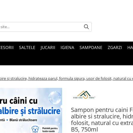
ESORII
SALTELE
JUCARII
IGIENA
SAMPOANE
ZGARZI
HA
e si stralucire, hidrateaza parul, formula sigura, usor de folosit, natural cu e
Sampon pentru caini Fi
albire si stralucire, h
folosit, natural cu extr
B5, 750ml