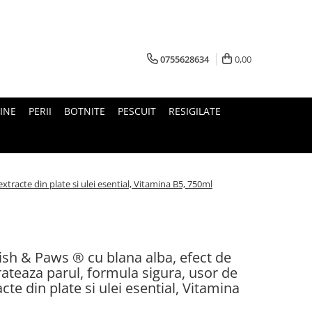
0755628634
0,00
INE
PERII
BOTNITE
PESCUIT
RESIGILATE
xtracte din plate si ulei esential, Vitamina B5, 750ml
sh & Paws ® cu blana alba, efect de
idrateaza parul, formula sigura, usor de
acte din plate si ulei esential, Vitamina