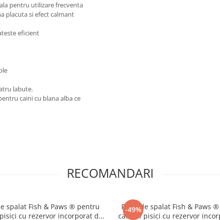
eala pentru utilizare frecventa
ma placuta si efect calmant
ateste eficient
ple
atru labute.
ntru caini cu blana alba ce
RECOMANDARI
de spalat Fish & Paws ® pentru
Perie de spalat Fish & Paws ®
-49%
 pisici cu rezervor incorporat de
caini si pisici cu rezervor inco