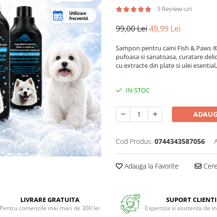
3 Review-uri
99,00 Lei
49,99 Lei
Sampon pentru caini Fish & Paws ® cu
pufoasa si sanatoasa, curatare delic
cu extracte din plate si ulei esentia
IN STOC
ADAUG
Cod Produs:
0744343587056
Adauga la Favorite
Cere 
LIVRARE GRATUITA
SUPORT CLIENTI
Pentru comenzile mai mari de 300 lei
Expertiza si asistenta de i