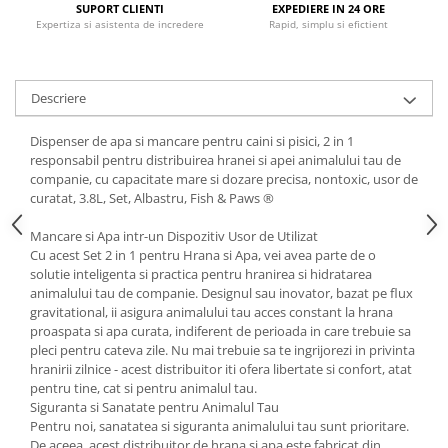
SUPORT CLIENTI
EXPEDIERE IN 24 ORE
Expertiza si asistenta de incredere
Rapid, simplu si efictient
Descriere
Dispenser de apa si mancare pentru caini si pisici, 2 in 1
responsabil pentru distribuirea hranei si apei animalului tau de
companie, cu capacitate mare si dozare precisa, nontoxic, usor de
curatat, 3.8L, Set, Albastru, Fish & Paws ®
Mancare si Apa intr-un Dispozitiv Usor de Utilizat
Cu acest Set 2 in 1 pentru Hrana si Apa, vei avea parte de o
solutie inteligenta si practica pentru hranirea si hidratarea
animalului tau de companie. Designul sau inovator, bazat pe flux
gravitational, ii asigura animalului tau acces constant la hrana
proaspata si apa curata, indiferent de perioada in care trebuie sa
pleci pentru cateva zile. Nu mai trebuie sa te ingrijorezi in privinta
hranirii zilnice - acest distribuitor iti ofera libertate si confort, atat
pentru tine, cat si pentru animalul tau.
Siguranta si Sanatate pentru Animalul Tau
Pentru noi, sanatatea si siguranta animalului tau sunt prioritare.
De aceea, acest distribuitor de hrana si apa este fabricat din