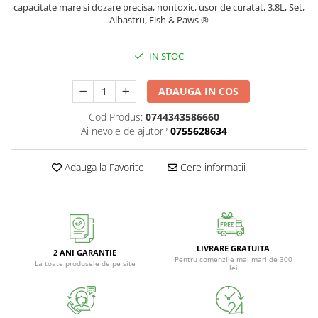
capacitate mare si dozare precisa, nontoxic, usor de curatat, 3.8L, Set,
Albastru, Fish & Paws ®
IN STOC
ADAUGA IN COS
Cod Produs:
0744343586660
Ai nevoie de ajutor?
0755628634
Adauga la Favorite
Cere informatii
LIVRARE GRATUITA
2 ANI GARANTIE
Pentru comenzile mai mari de 300
La toate produsele de pe site
lei