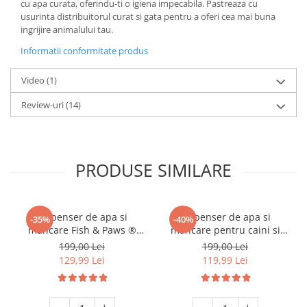
cu apa curata, oferindu-ti o igiena impecabila. Pastreaza cu
usurinta distribuitorul curat si gata pentru a oferi cea mai buna
ingrijire animalului tau.
Informatii conformitate produs
Video
(1)
Review-uri
(14)
PRODUSE SIMILARE
Dispenser de apa si
Dispenser de apa si
-35%
-40%
mancare Fish & Paws ®
mancare pentru caini si
pentru caini si pisici, 2 in 1
pisici, set 2 in 1, cu
199,00 Lei
199,00 Lei
responsabil pentru
capacitate mare si dozare
129,99 Lei
119,99 Lei
distribuirea hranei si apei
precisa, nontoxic, usor de
animalului tau de
curatat, 3.8L, Set, Alb, Fish
companie, nontoxic, usor
& Paws ®