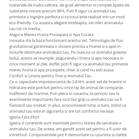
materiale de inalta calitate, de grad alimentar si complet lipsite de
substante nocive precum BPA. Poti fi sigur ca animalul tau
primeste o ingrijire perfecta si ca totul este realizat intr-un mod
eco-friendly. Cu aceasta alegere inteleapta, vei oferi animalului
tau tot ce merita.
Asigura Mereu Hrana Proaspata si Apa Curata
Inovatia sta la baza functionarii acestui set. Tehnologia de flux
gravitational garanteaza o dozare precisa a hranei si a apei in
bolurile destinate animalului tau. Pe masura ce animalul goleste
bolul, acesta se reumple, asigurandu-i hrana si apa necesara in
orice moment al zilei. Astfel, poti fi sigur ca animalul tau primeste
mereu hrana si apa proaspete, chiar si cand nu esti acasa.
Confort si Liniste pentru Tine si Animalul Tau
Cu o capacitate impresionanta de 3.8 litri, acest set de hranire si
hidratare este potrivit pentru orice tip de animal de companie,
indiferent de marime. Poti pleca in vacanta, la serviciu sau la
evenimente importante fara sa-ti faci griji ca animalul tau va fi
flamand sau insetat. In plus, economisesti timp si bani, stiind ca
animalul tau este in siguranta si are tot confortul necesar.
Igiena Fara Efort
Igiena si curatenie sunt esentiale pentru starea de sanatate a
animalului tau. De aceea, am gandit acest set pentru a fi usor de
intretinut. Componentele pot fi demontate cu usurinta si clatite