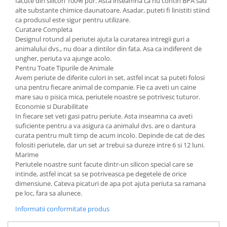
facute din silicon 100% pur. Asta inseamna ca nu contin BPA sau
alte substante chimice daunatoare. Asadar, puteti fi linistiti stiind
ca produsul este sigur pentru utilizare.
Curatare Completa
Designul rotund al periutei ajuta la curatarea intregii guri a
animalului dvs., nu doar a dintilor din fata. Asa ca indiferent de
ungher, periuta va ajunge acolo.
Pentru Toate Tipurile de Animale
Avem periute de diferite culori in set, astfel incat sa puteti folosi
una pentru fiecare animal de companie. Fie ca aveti un caine
mare sau o pisica mica, periutele noastre se potrivesc tuturor.
Economie si Durabilitate
In fiecare set veti gasi patru periute. Asta inseamna ca aveti
suficiente pentru a va asigura ca animalul dvs. are o dantura
curata pentru mult timp de acum incolo. Depinde de cat de des
folositi periutele, dar un set ar trebui sa dureze intre 6 si 12 luni.
Marime
Periutele noastre sunt facute dintr-un silicon special care se
intinde, astfel incat sa se potriveasca pe degetele de orice
dimensiune. Cateva picaturi de apa pot ajuta periuta sa ramana
pe loc, fara sa alunece.
Informatii conformitate produs