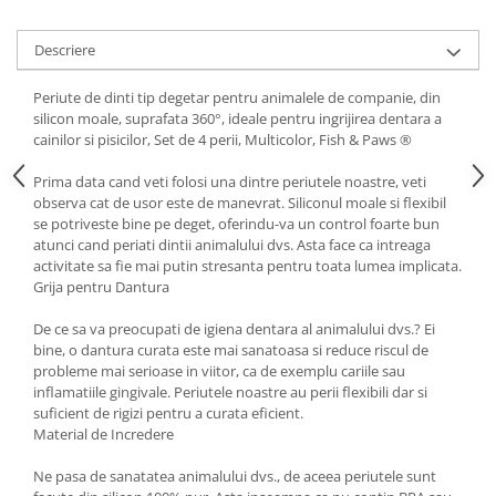
Descriere
Periute de dinti tip degetar pentru animalele de companie, din
silicon moale, suprafata 360°, ideale pentru ingrijirea dentara a
cainilor si pisicilor, Set de 4 perii, Multicolor, Fish & Paws ®
Prima data cand veti folosi una dintre periutele noastre, veti
observa cat de usor este de manevrat. Siliconul moale si flexibil
se potriveste bine pe deget, oferindu-va un control foarte bun
atunci cand periati dintii animalului dvs. Asta face ca intreaga
activitate sa fie mai putin stresanta pentru toata lumea implicata.
Grija pentru Dantura
De ce sa va preocupati de igiena dentara al animalului dvs.? Ei
bine, o dantura curata este mai sanatoasa si reduce riscul de
probleme mai serioase in viitor, ca de exemplu cariile sau
inflamatiile gingivale. Periutele noastre au perii flexibili dar si
suficient de rigizi pentru a curata eficient.
Material de Incredere
Ne pasa de sanatatea animalului dvs., de aceea periutele sunt