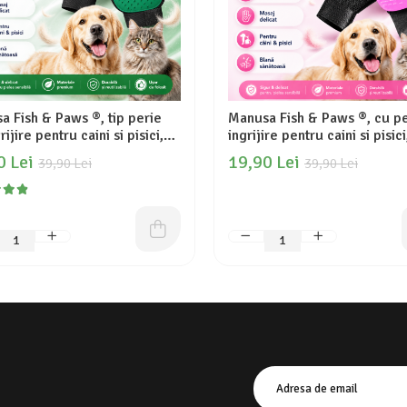
tip perie
Manusa Fish & Paws ®, cu p
rijire pentru caini si pisici,
ingrijire pentru caini si pisici
a cu usurinta parul
elimina rapid parul animale
0 Lei
19,90 Lei
39,90 Lei
39,90 Lei
lelor de companie si solutia
companie, pentru mana drea
cta pentru o blana sanatoasa,
solutia perfecta pentru o bl
 cm, Verde
sanatoasa si stralucitoare, 7