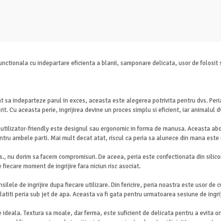
nctionala cu indepartare eficienta a blanii, samponare delicata, usor de folosit si 
at sa indeparteze parul in exces, aceasta este alegerea potrivita pentru dvs. Pe
t. Cu aceasta perie, ingrijirea devine un proces simplu si eficient, iar animalul dv
 utilizator-friendly este designul sau ergonomic in forma de manusa. Aceasta abo
ntru ambele parti. Mai mult decat atat, riscul ca peria sa alunece din mana este
, nu dorim sa facem compromisuri. De aceea, peria este confectionata din silicon n
fiecare moment de ingrijire fara niciun risc asociat.
lele de ingrijire dupa fiecare utilizare. Din fericire, peria noastra este usor de c
latiti peria sub jet de apa. Aceasta va fi gata pentru urmatoarea sesiune de ingriji
ideala. Textura sa moale, dar ferma, este suficient de delicata pentru a evita oric