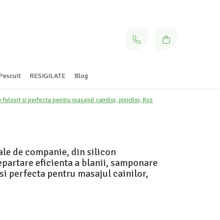
Pescuit
RESIGILATE
Blog
olosit si perfecta pentru masajul cainilor, pisicilor, Roz
ale de companie, din silicon
partare eficienta a blanii, samponare
 si perfecta pentru masajul cainilor,