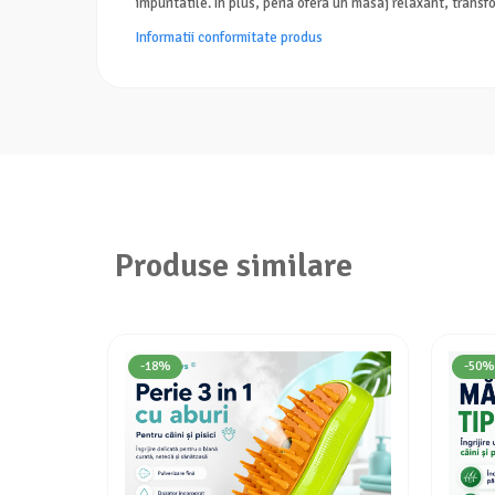
impuritatile. In plus, peria ofera un masaj relaxant, transf
Informatii conformitate produs
Produse similare
-18%
-50%