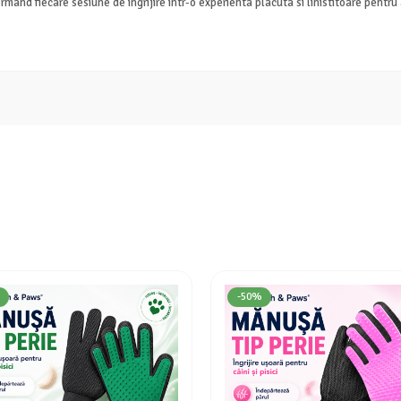
ormand fiecare sesiune de ingrijire intr-o experienta placuta si linistitoare pentru
-50%