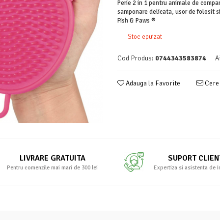
Perie 2 in 1 pentru animale de compani
samponare delicata, usor de folosit si 
Fish & Paws ®
Stoc epuizat
Cod Produs:
0744343583874
A
Adauga la Favorite
Cere 
LIVRARE GRATUITA
SUPORT CLIEN
Pentru comenzile mai mari de 300 lei
Expertiza si asistenta de 