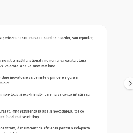
perfecta pentru masajul cainilor, pisicilor, sau iepurilor,
ria noastra multifunctionala nu numai ca curata blana
s. va arata si se va simti mai bine.
rdare inovatoare va permite o prindere sigura si
 minim.
on-toxic si eco-friendly, care nu va cauza iritatii sau
uratat. Fiind rezistenta la apa si neoxidabila, tot ce
re in cel mai scurt timp.
e iritatii, dar suficient de eficienta pentru a indeparta