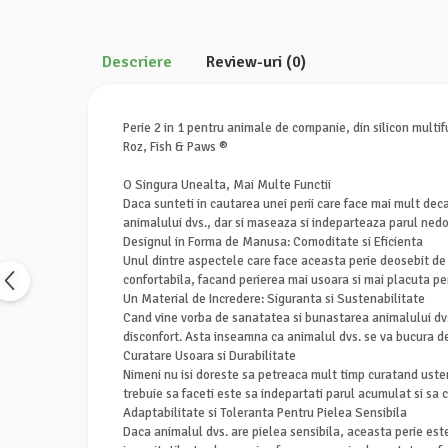
Descriere
Review-uri
(0)
Perie 2 in 1 pentru animale de companie, din silicon multifu
Roz, Fish & Paws ®
O Singura Unealta, Mai Multe Functii
Daca sunteti in cautarea unei perii care face mai mult dec
animalului dvs., dar si maseaza si indeparteaza parul nedori
Designul in Forma de Manusa: Comoditate si Eficienta
Unul dintre aspectele care face aceasta perie deosebit de
confortabila, facand perierea mai usoara si mai placuta pe
Un Material de Incredere: Siguranta si Sustenabilitate
Cand vine vorba de sanatatea si bunastarea animalului dvs.
disconfort. Asta inseamna ca animalul dvs. se va bucura de 
Curatare Usoara si Durabilitate
Nimeni nu isi doreste sa petreaca mult timp curatand ustensi
trebuie sa faceti este sa indepartati parul acumulat si sa c
Adaptabilitate si Toleranta Pentru Pielea Sensibila
Daca animalul dvs. are pielea sensibila, aceasta perie este 