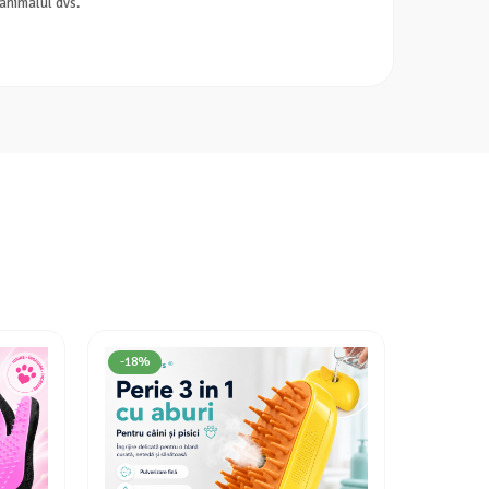
 animalul dvs.
-18%
-49%