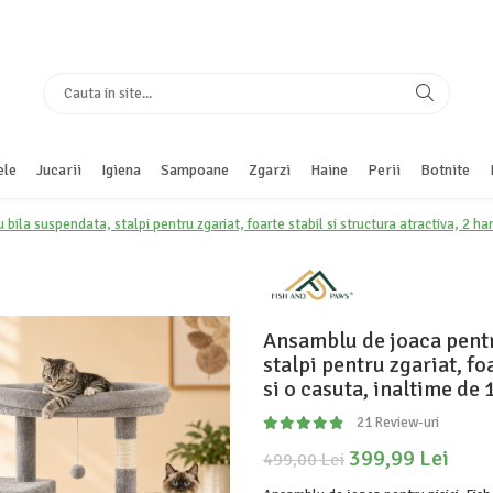
ele
Jucarii
Igiena
Sampoane
Zgarzi
Haine
Perii
Botnite
bila suspendata, stalpi pentru zgariat, foarte stabil si structura atractiva, 2 h
Ansamblu de joaca pentr
stalpi pentru zgariat, fo
si o casuta, inaltime de
21 Review-uri
399,99 Lei
499,00 Lei