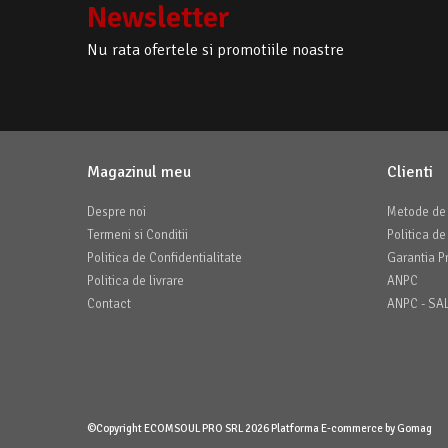
Newsletter
Nu rata ofertele si promotiile noastre
Magazinul meu
Clienti
Despre noi
Metode de 
Termeni si Conditii
Politica de
Politica de Confidentialitate
Garantia P
Politica de livrare
ANPC
Contact
ANPC - SA
©Copyright ECOMSOUL PRO SRL 2026
Platforma E-commerce by Gomag