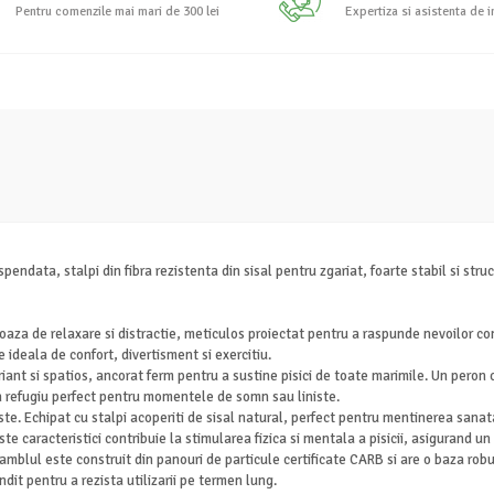
Pentru comenzile mai mari de 300 lei
Expertiza si asistenta de 
endata, stalpi din fibra rezistenta din sisal pentru zgariat, foarte stabil si str
aza de relaxare si distractie, meticulos proiectat pentru a raspunde nevoilor com
e ideala de confort, divertisment si exercitiu.
ant si spatios, ancorat ferm pentru a sustine pisici de toate marimile. Un peron
n refugiu perfect pentru momentele de somn sau liniste.
 Echipat cu stalpi acoperiti de sisal natural, perfect pentru mentinerea sanatatii
te caracteristici contribuie la stimularea fizica si mentala a pisicii, asigurand 
 Ansamblul este construit din panouri de particule certificate CARB si are o baza ro
andit pentru a rezista utilizarii pe termen lung.