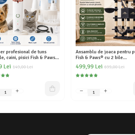
er profesional de tuns
Ansamblu de joaca pentru pi
e, caini, pisici Fish & Paws,
Fish & Paws® cu 2 bile
unctii, 3 capete pentru
suspendate, stalpi din fibra
9 Lei
499,99 Lei
149,00 Lei
699,00 Lei
le greu accesibile si un
rezistenta din sisal pentru zg
pentru pilirea unghiilor,
2 platforme de observatie, 
x 3.5cm x 3cm, Alb
hamace si 2 casute, inaltime
206 cm, Gri