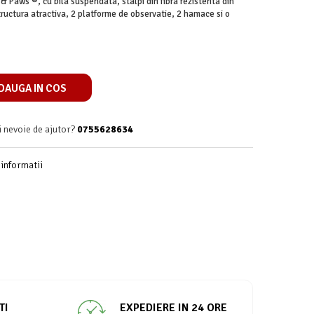
& Paws ®, cu bila suspendata, stalpi din fibra rezistenta din
 structura atractiva, 2 platforme de observatie, 2 hamace si o
DAUGA IN COS
i nevoie de ajutor?
0755628634
informatii
TI
EXPEDIERE IN 24 ORE