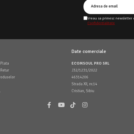
Vreau sa primesc newsletter 
Confidentialitate
Date comerciale
Plata
ECOMSOUL PRO SRL
 Retur
J32/1231/2022
roduselor
46314206
Strada XII, nr.14
L
Cristian, Sibiu