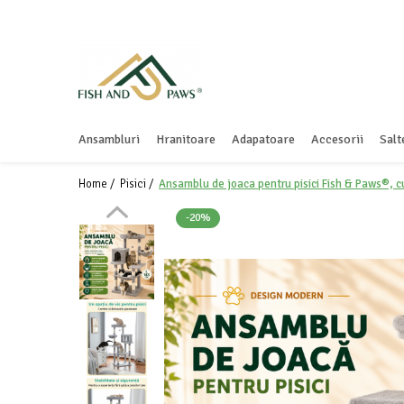
Ansambluri
Hranitoare
Adapatoare
Accesorii
Salt
Home /
Pisici /
Ansamblu de joaca pentru pisici Fish & Paws®, cu 
-20%