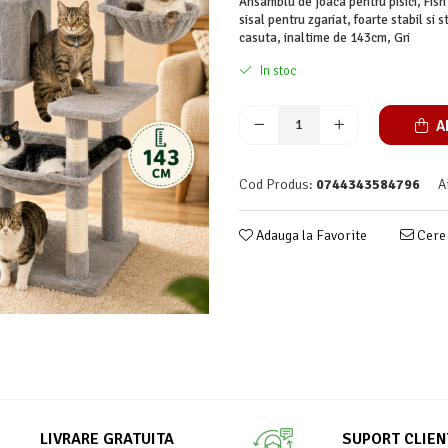
Ansamblu de joaca pentru pisici, Fish 
sisal pentru zgariat, foarte stabil si
casuta, inaltime de 143cm, Gri
In stoc
A
Cod Produs:
0744343584796
A
Adauga la Favorite
Cere 
LIVRARE GRATUITA
SUPORT CLIEN