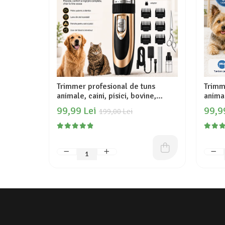
Trimmer profesional de tuns
Trimm
animale, caini, pisici, bovine,
animal
ovine, silentioasa, fara fir, usor de
cu 4 f
99,99 Lei
99,9
199,00 Lei
folosit pentru incepatori, lama de
locuri
ceramica, 6 capete plus accesorii,
capat 
reincarcabila, Auriu, Fish & Paw
15cm 