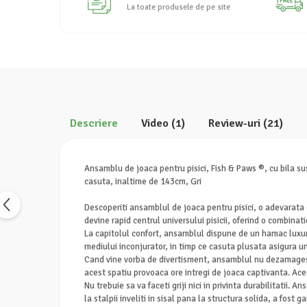
La toate produsele de pe site
Descriere
Video
(1)
Review-uri
(21)
Ansamblu de joaca pentru pisici, Fish & Paws ®, cu bila susp
casuta, inaltime de 143cm, Gri
Descoperiti ansamblul de joaca pentru pisici, o adevarata o
devine rapid centrul universului pisicii, oferind o combinati
La capitolul confort, ansamblul dispune de un hamac luxuri
mediului inconjurator, in timp ce casuta plusata asigura u
Cand vine vorba de divertisment, ansamblul nu dezamageste.
acest spatiu provoaca ore intregi de joaca captivanta. Aces
Nu trebuie sa va faceti griji nici in privinta durabilitatii.
la stalpii inveliti in sisal pana la structura solida, a fost g