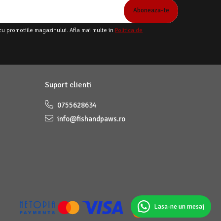
cu promotiile magazinului. Afla mai multe in
Politica de
Suport clienti
0755628634
info@fishandpaws.ro
Lasa-ne un mesaj