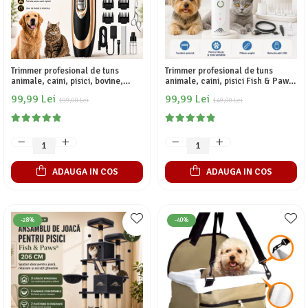
Trimmer profesional de tuns
Trimmer profesional de tuns
animale, caini, pisici, bovine,
animale, caini, pisici Fish & Paws,
ovine, silentioasa, fara fir, usor
cu 4 functii, 3 capete pentru
99,99 Lei
99,99 Lei
de folosit pentru incepatori, lama
199,00 Lei
locurile greu accesibile si un
149,00 Lei
de ceramica, 6 capete plus
capat pentru pilirea unghiilor,
accesorii, reincarcabila, Auriu,
15cm x 3.5cm x 3cm, Alb
Fish & Paw
ADAUGA IN COS
ADAUGA IN COS
-28%
-40%