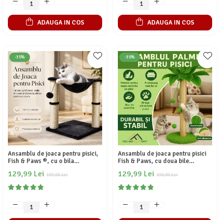
ADAUGA IN COS
ADAUGA IN COS
-35%
-35%
Ansamblu de joaca pentru pisici,
Ansamblu de joaca pentru pisici
Fish & Paws ®, cu o bila
Fish & Paws, cu doua bile
suspendata si stalpi confectionati
suspendate si o bila pe arc
129,99 Lei
129,99 Lei
din fibra rezistenta din sisal
199,00 Lei
interactiva, confectionate din
199,00 Lei
pentru zgariat, inaltime de 50cm,
fibra rezistenta din sisal pentru
Gri
zgariat, inaltime de 84cm