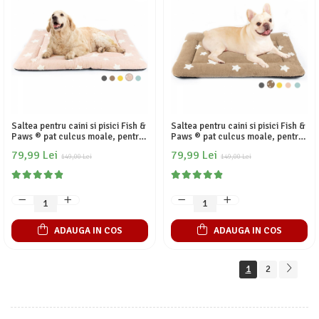
Saltea pentru caini si pisici Fish &
Saltea pentru caini si pisici Fish &
Paws ® pat culcus moale, pentru
Paws ® pat culcus moale, pentru
interior si exterior, baza
interior si exterior, baza
79,99 Lei
79,99 Lei
antiderapanta, model cu stelute,
149,00 Lei
antiderapanta, model cu stelute,
149,00 Lei
dimensiuni 61x46cm, Roz
dimensiuni 61x46cm, Maro
ADAUGA IN COS
ADAUGA IN COS
1
2