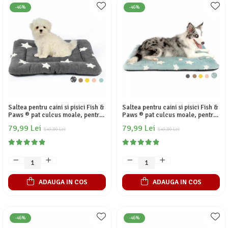
-46%
-46%
Saltea pentru caini si pisici Fish &
Saltea pentru caini si pisici Fish &
Paws ® pat culcus moale, pentru
Paws ® pat culcus moale, pentru
interior si exterior, baza
interior si exterior, baza
79,99 Lei
79,99 Lei
antiderapanta, model cu stelute,
149,00 Lei
antiderapanta, model cu stelute,
149,00 Lei
dimensiuni 61x46cm, Gri
dimensiuni 61x46cm, Albastru
ADAUGA IN COS
ADAUGA IN COS
-46%
-46%