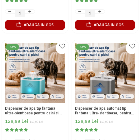
sanatoasa, 7.5x6 cm, Verde
perierea, descurcarea si
aspirarea
ADAUGA IN COS
ADAUGA IN COS
-13%
-13%
Dispenser de apa tip fantana
Dispenser de apa automat tip
ultra-sientioasa pentru caini si
fantana ultra-sientioasa, pentru
pisici Fish & Paws, hidratare
caini si pisici Fish & Paws ® cu
129,99 Lei
129,99 Lei
neintrerupta a animalelor de
149,00 Lei
filtru de carbon activat, incarcare
149,00 Lei
companie, incarcare USB,
USB, echipata cu lumina LED, 2L,
echipata cu lumina LED, 2L,
Gri
Verde