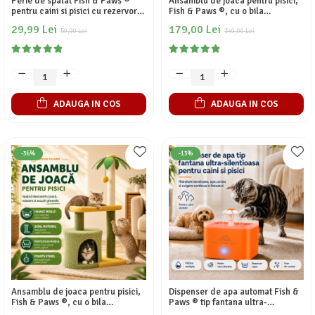
Perie de spalat Fish & Paws ®
Ansamblu de joaca pentru pisici,
pentru caini si pisici cu rezervor
Fish & Paws ®, cu o bila
incorporat de sampon din silicon
suspendata, un hamac, o casuta,
29,99 Lei
179,00 Lei
multifunctionala de ingrijire
59,00 Lei
si o platforma confectionate din
349,00 Lei
pentru animale de companie,
fibra rezistenta din sisal pentru
ideala pentru masaj si curatarea
zgariat, inaltime de 80cm, Verde
blanii, Alb
ADAUGA IN COS
ADAUGA IN COS
-36%
-13%
Ansamblu de joaca pentru pisici,
Dispenser de apa automat Fish &
Fish & Paws ®, cu o bila
Paws ® tip fantana ultra-
suspendata, un hamac si o
sientioasa pentru caini si pisici,