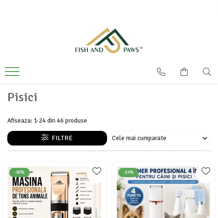
Pisici
Afiseaza:
1-
24
din
46
produse
FILTRE
-50%
-33%