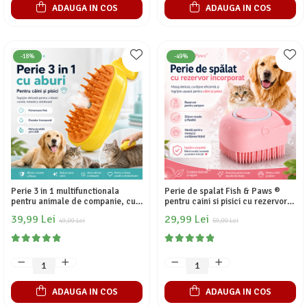
ADAUGA IN COS
ADAUGA IN COS
-18%
-49%
Perie 3 in 1 multifunctionala
Perie de spalat Fish & Paws ®
pentru animale de companie, cu
pentru caini si pisici cu rezervor
aburi, Fish & Paws ®, pulverizare
incorporat de sampon din silicon
39,99 Lei
29,99 Lei
si dozator incorporat, ideala in
49,00 Lei
multifunctionala de ingrijire
59,00 Lei
ingrijirea animalelor de
pentru animale de companie,
companie, reincarcabila prin
ideala pentru masaj si curatarea
USB, Galbena
blanii, Roz
ADAUGA IN COS
ADAUGA IN COS