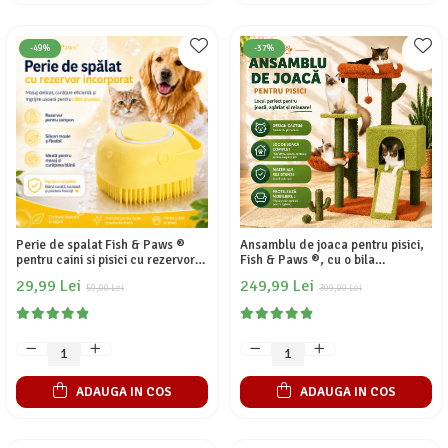
-49%
-37%
Perie de spalat Fish & Paws ®
Ansamblu de joaca pentru pisici,
pentru caini si pisici cu rezervor
Fish & Paws ®, cu o bila
incorporat de sampon din silicon
suspendata, un hamac, o casuta,
29,99 Lei
249,99 Lei
multifunctionala de ingrijire
59,00 Lei
si doua platforme confectionate
399,00 Lei
pentru animale de companie,
din fibra rezistenta din sisal
ideala pentru masaj si curatarea
pentru zgariat, inaltime de
blanii, Gal
104cm, Verde
ADAUGA IN COS
ADAUGA IN COS