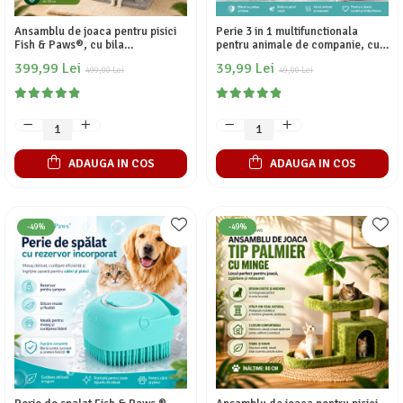
Ansamblu de joaca pentru pisici
Perie 3 in 1 multifunctionala
Fish & Paws®, cu bila
pentru animale de companie, cu
suspendata, stalpi pentru zgariat,
aburi, Fish & Paws ®, pulverizare
399,99 Lei
39,99 Lei
foarte stabil si structura atractiva,
499,00 Lei
si dozator incorporat, ideala in
49,00 Lei
2 hamace si o casuta, inaltime de
ingrijirea animalelor de
143cm, Gri
companie, reincarcabila prin
USB, Verde
ADAUGA IN COS
ADAUGA IN COS
-49%
-49%