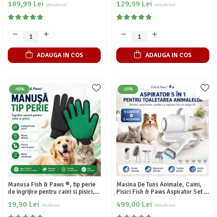
189,99 Lei
129,99 Lei
casuta, confectionate din fibra
299,00 Lei
filtru de carbon activat si
149,00 Lei
rezistenta din sisal pentru zgariat,
hidratare neintrerupta, 2L,
inaltime de 94cm, Verde
Portocaliu
ADAUGA IN COS
ADAUGA IN COS
-50%
-29%
Manusa Fish & Paws ®, tip perie
Masina De Tuns Animale, Caini,
de ingrijire pentru caini si pisici,
Pisici Fish & Paws Aspirator Set 5
elimina cu usurinta parul
in 1 pentru toaletarea si ingrijirea
19,90 Lei
499,00 Lei
animalelor de companie si solutia
39,90 Lei
animalelor de companie, kit cu 5
699,00 Lei
perfecta pentru o blana
capete si 5 accesorii pentru